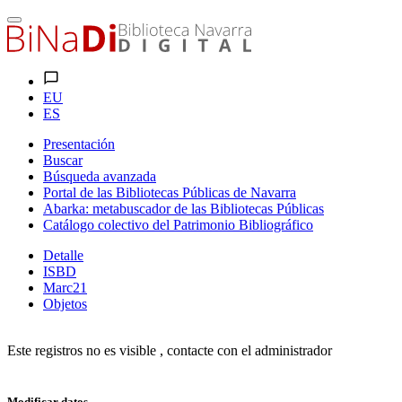
EU
ES
Presentación
Buscar
Búsqueda avanzada
Portal de las Bibliotecas Públicas de Navarra
Abarka: metabuscador de las Bibliotecas Públicas
Catálogo colectivo del Patrimonio Bibliográfico
Detalle
ISBD
Marc21
Objetos
Este registros no es visible , contacte con el administrador
Modificar datos