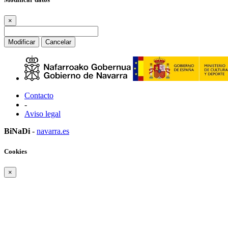
×
Modificar
Cancelar
Contacto
-
Aviso legal
BiNaDi
-
navarra.es
Cookies
×