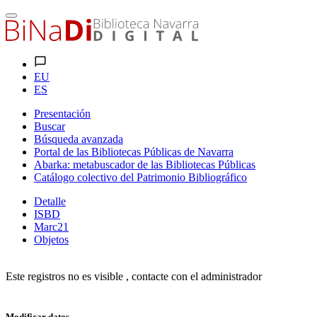
EU
ES
Presentación
Buscar
Búsqueda avanzada
Portal de las Bibliotecas Públicas de Navarra
Abarka: metabuscador de las Bibliotecas Públicas
Catálogo colectivo del Patrimonio Bibliográfico
Detalle
ISBD
Marc21
Objetos
Este registros no es visible , contacte con el administrador
Modificar datos