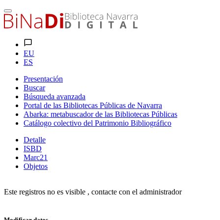
EU
ES
Presentación
Buscar
Búsqueda avanzada
Portal de las Bibliotecas Públicas de Navarra
Abarka: metabuscador de las Bibliotecas Públicas
Catálogo colectivo del Patrimonio Bibliográfico
Detalle
ISBD
Marc21
Objetos
Este registros no es visible , contacte con el administrador
Modificar datos