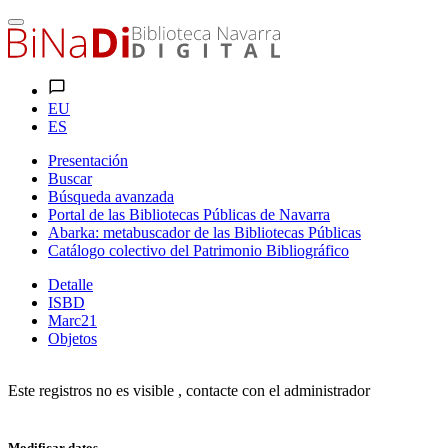
EU
ES
Presentación
Buscar
Búsqueda avanzada
Portal de las Bibliotecas Públicas de Navarra
Abarka: metabuscador de las Bibliotecas Públicas
Catálogo colectivo del Patrimonio Bibliográfico
Detalle
ISBD
Marc21
Objetos
Este registros no es visible , contacte con el administrador
Modificar datos