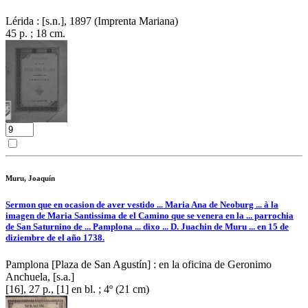
Lérida : [s.n.], 1897 (Imprenta Mariana)
45 p. ; 18 cm.
Muru, Joaquín
Sermon que en ocasion de aver vestido ... Maria Ana de Neoburg ... à la
imagen de Maria Santissima de el Camino que se venera en la ... parrochia
de San Saturnino de ... Pamplona ... dixo ... D. Juachin de Muru ... en 15 de
diziembre de el año 1738.
Pamplona [Plaza de San Agustín] : en la oficina de Geronimo
Anchuela, [s.a.]
[16], 27 p., [1] en bl. ; 4º (21 cm)