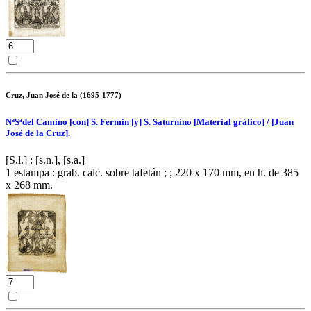
Cruz, Juan José de la (1695-1777)
NªSªdel Camino [con] S. Fermin [y] S. Saturnino [Material gráfico] / [Juan
José de la Cruz].
[S.l.] : [s.n.], [s.a.]
1 estampa : grab. calc. sobre tafetán ; ; 220 x 170 mm, en h. de 385
x 268 mm.