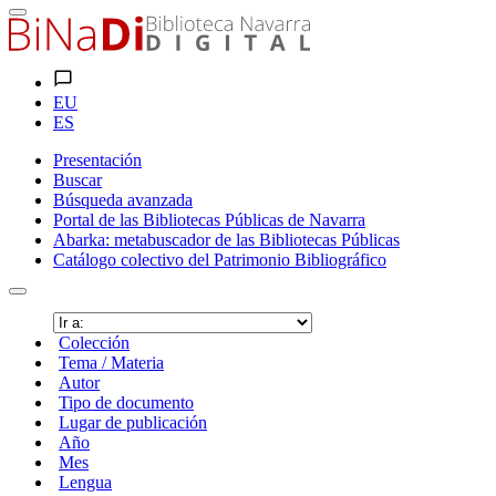
EU
ES
Presentación
Buscar
Búsqueda avanzada
Portal de las Bibliotecas Públicas de Navarra
Abarka: metabuscador de las Bibliotecas Públicas
Catálogo colectivo del Patrimonio Bibliográfico
Colección
Tema / Materia
Autor
Tipo de documento
Lugar de publicación
Año
Mes
Lengua