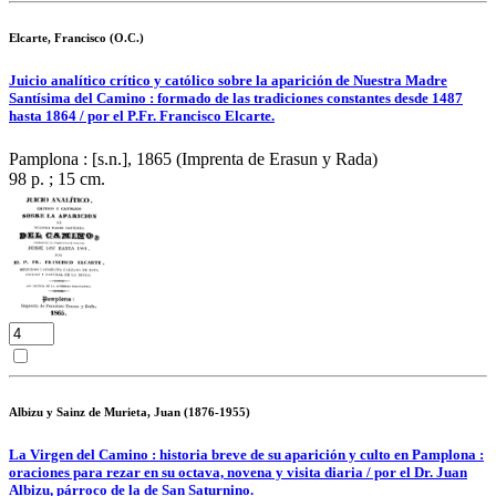
Elcarte, Francisco (O.C.)
Juicio analítico crítico y católico sobre la aparición de Nuestra Madre
Santísima del Camino : formado de las tradiciones constantes desde 1487
hasta 1864 / por el P.Fr. Francisco Elcarte.
Pamplona : [s.n.], 1865 (Imprenta de Erasun y Rada)
98 p. ; 15 cm.
Albizu y Sainz de Murieta, Juan (1876-1955)
La Virgen del Camino : historia breve de su aparición y culto en Pamplona :
oraciones para rezar en su octava, novena y visita diaria / por el Dr. Juan
Albizu, párroco de la de San Saturnino.