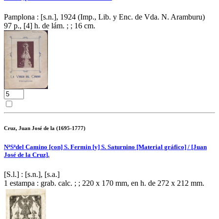
Pamplona : [s.n.], 1924 (Imp., Lib. y Enc. de Vda. N. Aramburu)
97 p., [4] h. de lám. ; ; 16 cm.
Cruz, Juan José de la (1695-1777)
NªSªdel Camino [con] S. Fermin [y] S. Saturnino [Material gráfico] / [Juan
José de la Cruz].
[S.l.] : [s.n.], [s.a.]
1 estampa : grab. calc. ; ; 220 x 170 mm, en h. de 272 x 212 mm.