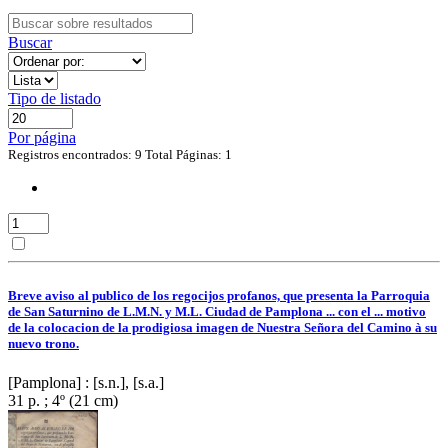
Buscar
Tipo de listado
Por página
Registros encontrados: 9
Total Páginas: 1
Breve aviso al publico de los regocijos profanos, que presenta la Parroquia
de San Saturnino de L.M.N. y M.L. Ciudad de Pamplona ... con el ... motivo
de la colocacion de la prodigiosa imagen de Nuestra Señora del Camino à su
nuevo trono.
[Pamplona] : [s.n.], [s.a.]
31 p. ; 4º (21 cm)