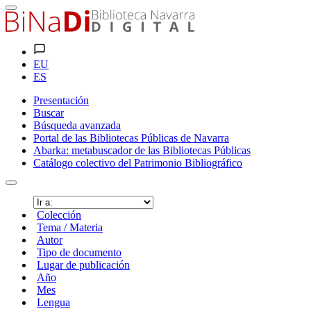
EU
ES
Presentación
Buscar
Búsqueda avanzada
Portal de las Bibliotecas Públicas de Navarra
Abarka: metabuscador de las Bibliotecas Públicas
Catálogo colectivo del Patrimonio Bibliográfico
Colección
Tema / Materia
Autor
Tipo de documento
Lugar de publicación
Año
Mes
Lengua