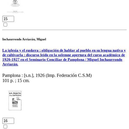
Inchaurrondo Arriarán, Miguel
La iglesia y el euskera : obligación de hablar al pueblo en su lengua nativa y
de cultivarla : discurso leído en la solemne apertura del curso académico de
1926-1927 en el Seminario Conciliar de Pamplona / Miguel Inchaurrondo
Arriarán.
Pamplona : [s.n.], 1926 (Imp. Federación C.S.M)
101 p. ; 15 cm.