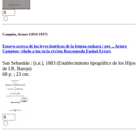
Campión, Arturo (1854-1937)
Ensayo acerca de las leyes fonéticas de la lengua euskara / por ... Arturo
Campion ; (dado a luz en la revista Bascongada Euskal-Erria).
San Sebastián : [s.n.], 1883 (Establecimiento tipográfico de los Hijos
de I.R. Baroja)
68 p. ; 23 cm.