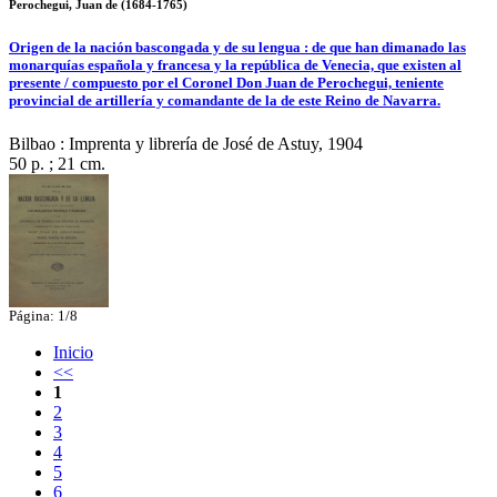
Perochegui, Juan de (1684-1765)
Origen de la nación bascongada y de su lengua : de que han dimanado las
monarquías española y francesa y la república de Venecia, que existen al
presente / compuesto por el Coronel Don Juan de Perochegui, teniente
provincial de artillería y comandante de la de este Reino de Navarra.
Bilbao : Imprenta y librería de José de Astuy, 1904
50 p. ; 21 cm.
Página: 1/8
Inicio
<<
1
2
3
4
5
6