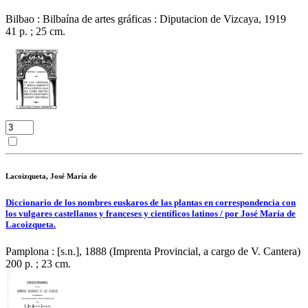
Bilbao : Bilbaína de artes gráficas : Diputacion de Vizcaya, 1919
41 p. ; 25 cm.
Lacoizqueta, José María de
Diccionario de los nombres euskaros de las plantas en correspondencia con
los vulgares castellanos y franceses y científicos latinos / por José María de
Lacoizqueta.
Pamplona : [s.n.], 1888 (Imprenta Provincial, a cargo de V. Cantera)
200 p. ; 23 cm.