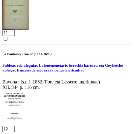
La Fontaine, Jean de (1621-1695)
Fableac edo aleguiac Lafontenenetaric berechiz hartuac, eta Goyhetche
apheçac franxesetic escoarara berxutan itçuiliac.
Bayona : [s.n.], 1852 (Fore eta Lasserre imprimuac)
XII, 344 p. ; 16 cm.