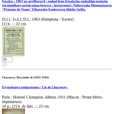
Etxalar : 1963`go urrillaren 6 : euskal festa Etxalarko euskaldun neskatto
eta muttikoei sariak eman bearrez : [programa] / Nafarroako Diputazioaren
"Príncipe de Viana" Elkargoko Euskeraren Aldeko Sailla.
[S.l.] : [s.n.], D.L. 1963 (Pamplona : Xavier)
[1] h. ; ; 22 cm.
Charencey, Hyacinthe de (1832-1916)
Étymologies euskariennes / Cte de Charencey.
Paris : Honoré Champion, éditeur, 1911 (Macon : Protat frères,
imprimeurs)
10 p., [2] h. de lám. ; ; 25 cm.