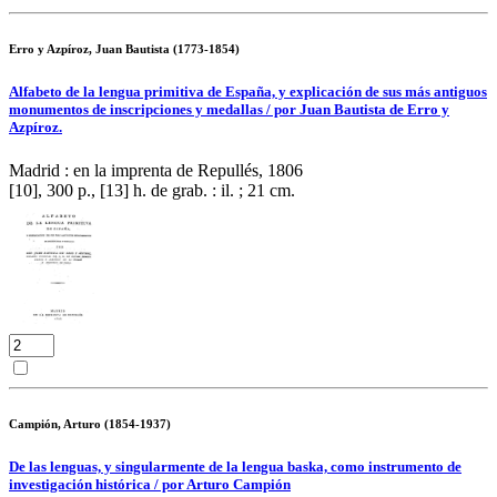
Erro y Azpíroz, Juan Bautista (1773-1854)
Alfabeto de la lengua primitiva de España, y explicación de sus más antiguos
monumentos de inscripciones y medallas / por Juan Bautista de Erro y
Azpíroz.
Madrid : en la imprenta de Repullés, 1806
[10], 300 p., [13] h. de grab. : il. ; 21 cm.
Campión, Arturo (1854-1937)
De las lenguas, y singularmente de la lengua baska, como instrumento de
investigación histórica / por Arturo Campión