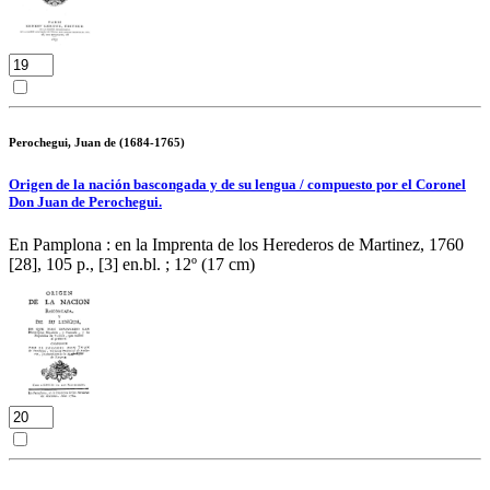
Perochegui, Juan de (1684-1765)
Origen de la nación bascongada y de su lengua / compuesto por el Coronel
Don Juan de Perochegui.
En Pamplona : en la Imprenta de los Herederos de Martinez, 1760
[28], 105 p., [3] en.bl. ; 12º (17 cm)