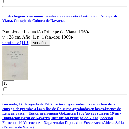
Fontes linguae vasconum : studia et documenta / Institución Príncipe de
Viana, Consejo de Cultura de Navarra.
Pamplona : Institución Príncipe de Viana, 1969-
v. ; 28 cm.
Año. 1, n. 1 (en.-abr. 1969)-
Contiene (110)
Ver años
Goizueta, 19 de agosto de 1962 : actos organizados ... con motivo de la
entrega de premios a los niños de Goizueta aprobados en los exámenes de
Lengua vasca = Euskeraren eguna Goizuetan 1962`go agoztuaren 19`an /
Diputación Foral de Navarra, Institución Príncipe de Viana, Sección
Fomento del Vascuence = Naparroako Diputazioa Euskeraren Aldeko Salla
(Principe de Viana).