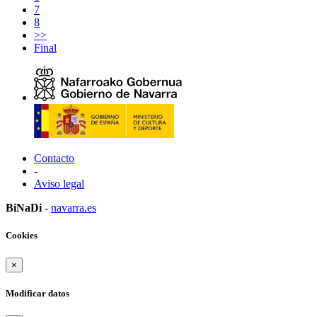
7
8
>>
Final
Contacto
-
Aviso legal
BiNaDi
-
navarra.es
Cookies
×
Modificar datos