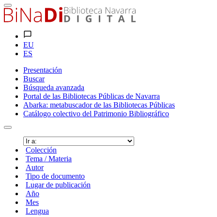
EU
ES
Presentación
Buscar
Búsqueda avanzada
Portal de las Bibliotecas Públicas de Navarra
Abarka: metabuscador de las Bibliotecas Públicas
Catálogo colectivo del Patrimonio Bibliográfico
Colección
Tema / Materia
Autor
Tipo de documento
Lugar de publicación
Año
Mes
Lengua