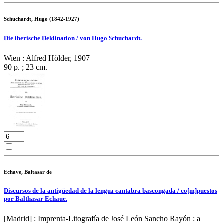
Schuchardt, Hugo (1842-1927)
Die iberische Deklination / von Hugo Schuchardt.
Wien : Alfred Hölder, 1907
90 p. ; 23 cm.
Echave, Baltasar de
Discursos de la antigüedad de la lengua cantabra bascongada / co[m]puestos
por Balthasar Echaue.
[Madrid] : Imprenta-Litografía de José León Sancho Rayón : a