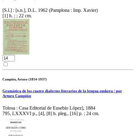
[S.l.] : [s.n.], D.L. 1962 (Pamplona : Imp. Xavier)
[1] h. ; ; 22 cm.
Campión, Arturo (1854-1937)
Gramática de los cuatro dialectos literarios de la lengua euskera / por
Arturo Campión
Tolosa : Casa Editorial de Eusebio López], 1884
795, LXXXVI p., [4], [8] h. pleg., [16] p. ; 24 cm.