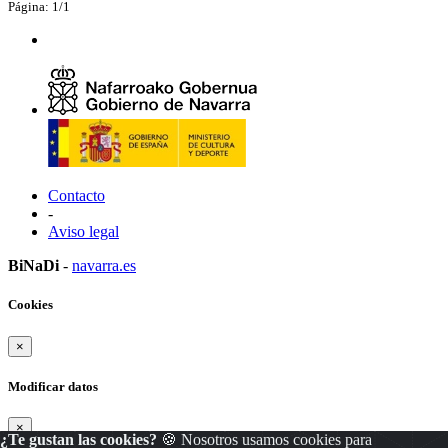
Página: 1/1
Contacto
-
Aviso legal
BiNaDi
-
navarra.es
Cookies
×
Modificar datos
×
¿Te gustan las cookies?
🍪 Nosotros usamos cookies para