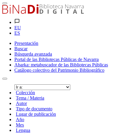
EU
ES
Presentación
Buscar
Búsqueda avanzada
Portal de las Bibliotecas Públicas de Navarra
Abarka: metabuscador de las Bibliotecas Públicas
Catálogo colectivo del Patrimonio Bibliográfico
Colección
Tema / Materia
Autor
Tipo de documento
Lugar de publicación
Año
Mes
Lengua