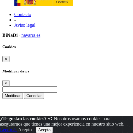
Contacto
-
Aviso legal
BiNaDi
-
navarra.es
Cookies
×
Modificar datos
×
Modificar
Cancelar
¿Te gustan las cookies?
🍪 Nosotros usamos cookies para
asegurarnos que tienes una mejor experiencia en nuestro sitio web.
Leer más
Acepto