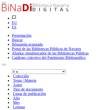
EU
ES
Presentación
Buscar
Búsqueda avanzada
Portal de las Bibliotecas Públicas de Navarra
Abarka: metabuscador de las Bibliotecas Públicas
Catálogo colectivo del Patrimonio Bibliográfico
Colección
Tema / Materia
Autor
Tipo de documento
Lugar de publicación
Año
Mes
Lengua