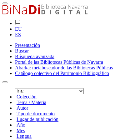
EU
ES
Presentación
Buscar
Búsqueda avanzada
Portal de las Bibliotecas Públicas de Navarra
Abarka: metabuscador de las Bibliotecas Públicas
Catálogo colectivo del Patrimonio Bibliográfico
Colección
Tema / Materia
Autor
Tipo de documento
Lugar de publicación
Año
Mes
Lengua