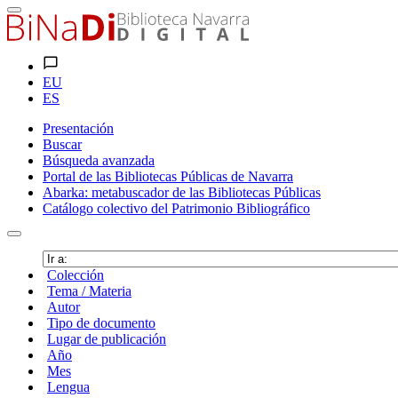
EU
ES
Presentación
Buscar
Búsqueda avanzada
Portal de las Bibliotecas Públicas de Navarra
Abarka: metabuscador de las Bibliotecas Públicas
Catálogo colectivo del Patrimonio Bibliográfico
Colección
Tema / Materia
Autor
Tipo de documento
Lugar de publicación
Año
Mes
Lengua