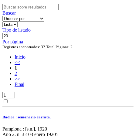
Buscar
Tipo de listado
Por página
Registros encontrados: 32
Total Páginas: 2
Inicio
<<
1
2
>>
Final
Radica : semanario carlista.
Pamplona : [s.n.], 1920
Año 2, n. 3 ( 03 enero 1920)