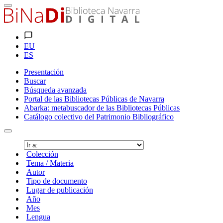
EU
ES
Presentación
Buscar
Búsqueda avanzada
Portal de las Bibliotecas Públicas de Navarra
Abarka: metabuscador de las Bibliotecas Públicas
Catálogo colectivo del Patrimonio Bibliográfico
Colección
Tema / Materia
Autor
Tipo de documento
Lugar de publicación
Año
Mes
Lengua