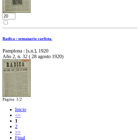
Radica : semanario carlista.
Pamplona : [s.n.], 1920
Año 2, n. 32 ( 28 agosto 1920)
Página: 1/2
Inicio
<<
1
2
>>
Final