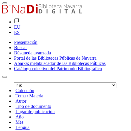
EU
ES
Presentación
Buscar
Búsqueda avanzada
Portal de las Bibliotecas Públicas de Navarra
Abarka: metabuscador de las Bibliotecas Públicas
Catálogo colectivo del Patrimonio Bibliográfico
Colección
Tema / Materia
Autor
Tipo de documento
Lugar de publicación
Año
Mes
Lengua