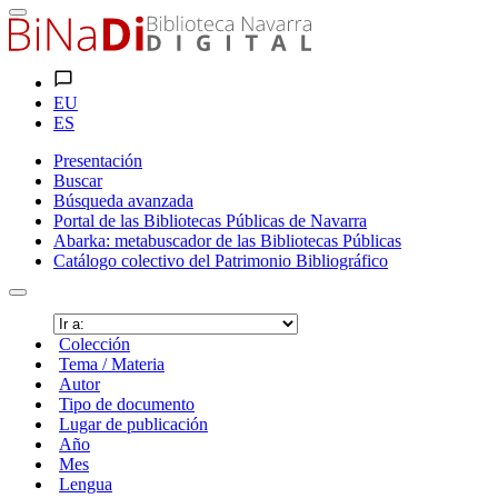
EU
ES
Presentación
Buscar
Búsqueda avanzada
Portal de las Bibliotecas Públicas de Navarra
Abarka: metabuscador de las Bibliotecas Públicas
Catálogo colectivo del Patrimonio Bibliográfico
Colección
Tema / Materia
Autor
Tipo de documento
Lugar de publicación
Año
Mes
Lengua