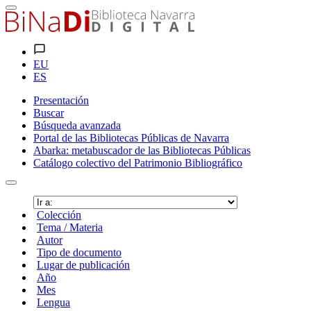
EU
ES
Presentación
Buscar
Búsqueda avanzada
Portal de las Bibliotecas Públicas de Navarra
Abarka: metabuscador de las Bibliotecas Públicas
Catálogo colectivo del Patrimonio Bibliográfico
Colección
Tema / Materia
Autor
Tipo de documento
Lugar de publicación
Año
Mes
Lengua