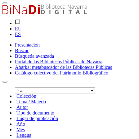
EU
ES
Presentación
Buscar
Búsqueda avanzada
Portal de las Bibliotecas Públicas de Navarra
Abarka: metabuscador de las Bibliotecas Públicas
Catálogo colectivo del Patrimonio Bibliográfico
Colección
Tema / Materia
Autor
Tipo de documento
Lugar de publicación
Año
Mes
Lengua