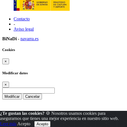
Contacto
-
Aviso legal
BiNaDi
-
navarra.es
Cookies
×
Modificar datos
×
Modificar
Cancelar
¿Te gustan las cookies?
🍪 Nosotros usamos cookies para
asegurarnos que tienes una mejor experiencia en nuestro sitio web.
Leer más
Acepto