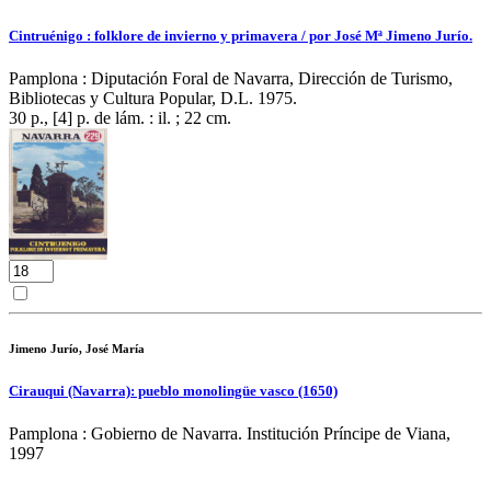
Cintruénigo : folklore de invierno y primavera / por José Mª Jimeno Jurío.
Pamplona : Diputación Foral de Navarra, Dirección de Turismo,
Bibliotecas y Cultura Popular, D.L. 1975.
30 p., [4] p. de lám. : il. ; 22 cm.
Jimeno Jurío, José María
Cirauqui (Navarra): pueblo monolingüe vasco (1650)
Pamplona : Gobierno de Navarra. Institución Príncipe de Viana,
1997