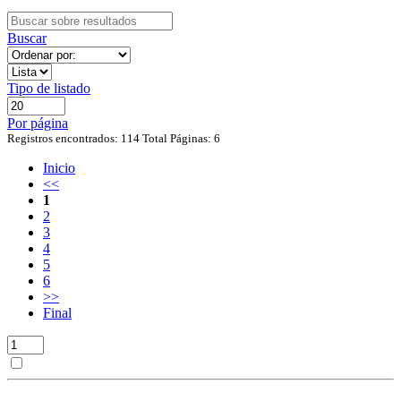
Buscar
Tipo de listado
Por página
Registros encontrados: 114
Total Páginas: 6
Inicio
<<
1
2
3
4
5
6
>>
Final