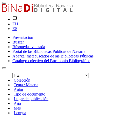
EU
ES
Presentación
Buscar
Búsqueda avanzada
Portal de las Bibliotecas Públicas de Navarra
Abarka: metabuscador de las Bibliotecas Públicas
Catálogo colectivo del Patrimonio Bibliográfico
Colección
Tema / Materia
Autor
Tipo de documento
Lugar de publicación
Año
Mes
Lengua